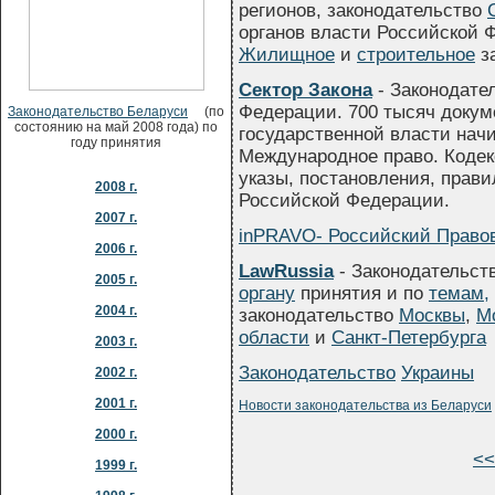
регионов, законодательство
органов власти Российской 
Жилищное
и
строительное
за
Сектор Закона
- Законодате
Федерации. 700 тысяч докум
Законодательство Беларуси
(по
состоянию на май 2008 года) по
государственной власти начи
году принятия
Международное право. Коде
указы, постановления, прав
2008 г.
Российской Федерации.
2007 г.
inPRAVO- Российский Право
2006 г.
LawRussia
- Законодательст
2005 г.
органу
принятия и по
темам,
2004 г.
законодательство
Москвы
,
М
области
и
Санкт-Петербурга
2003 г.
Законодательство
Украины
2002 г.
2001 г.
Новости законодательства из Беларуси
2000 г.
<<
1999 г.