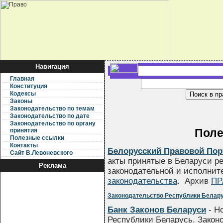
Навигация
Главная
Конституция
Кодексы
Законы
Законодательство по темам
Законодательство по дате
Законодательство по органу
Поле
принятия
Полезные ссылки
Контакты
Белорусский Правовой Пор
Сайт В.Левоневского
акты принятые в Беларуси р
Реклама
законодательной и исполнит
законодательства
. Архив
ПР
Законодательство Республики Белару
Банк Законов Беларуси
- Н
Республики Беларусь. Закон