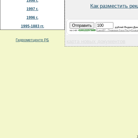
1998 г.
Как разместить ре
1997 г.
1996 г.
1995-1883 гг.
рублей Яндекс.Де
на счёт
41001222973688
(
LawsBY - Правовая база Республики
Гидрометцентр РБ
карта новых документов