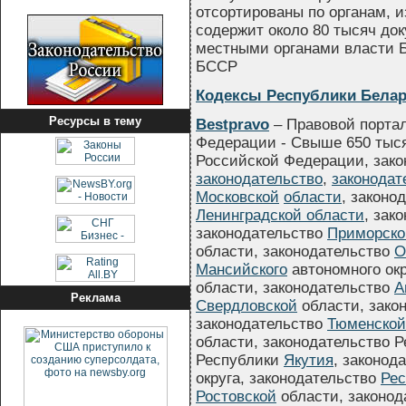
отсортированы по органам, 
содержит около 80 тысяч до
местными органами власти Б
БССР
Кодексы Республики Белар
Ресурсы в тему
Bestpravo
– Правовой портал
Федерации - Свыше 650 тыся
Российской Федерации, зако
законодательство
,
законодат
Московской
области
, законо
Ленинградской области
, зак
законодательство
Приморско
области, законодательство
О
Мансийского
автономного окр
области, законодательство
А
Реклама
Свердловской
области, зако
законодательство
Тюменской
области, законодательство 
Республики
Якутия
, законод
округа, законодательство
Рес
Ростовской
области, законо