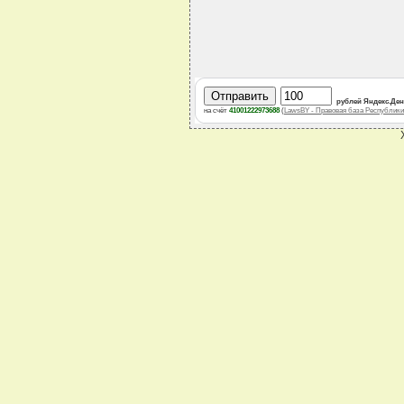
рублей Яндекс.Де
на счёт
41001222973688
(
LawsBY - Правовая база Республики