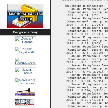
       [Изменения и дополнения:

           Закон  Республики  Бел
        (Национальный  реестр  пр
        1999 г., № 54, 2/56);

           Закон  Республики Бела
        (Национальный  реестр  пр
        2000 г., № 5,  2/124);

           Закон  Республики Бела
        (Национальный  реестр  пр
Ресурсы в тему
        2000 г., № 47, 2/150);

           Закон  Республики Бела
        (Национальный  реестр  пр
        2002 г., № 87, 2/883);

           Закон  Республики Бела
        (Национальный  реестр  пр
        2003 г.,  № 3,  2/919);

           Закон  Республики Бела
        (Национальный  реестр  пр
        2003 г., № 8,  2/932);

           Закон  Республики Бела
        (Национальный  реестр  пр
        2003 г.,  № 74, 2/961);

           Закон  Республики Бела
        (Национальный  реестр  пр
        2003 г., № 133, 2/995);

           Закон  Республики Бела
        (Национальный  реестр  пр
        2005 г., № 120, 2/1134);

           Закон  Республики  Бел
        (Национальный  реестр  пр
        2006 г., № 6, 2/1173);

           Закон   Республики  Бе
        (Национальный  реестр  пр